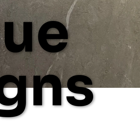
que
gns