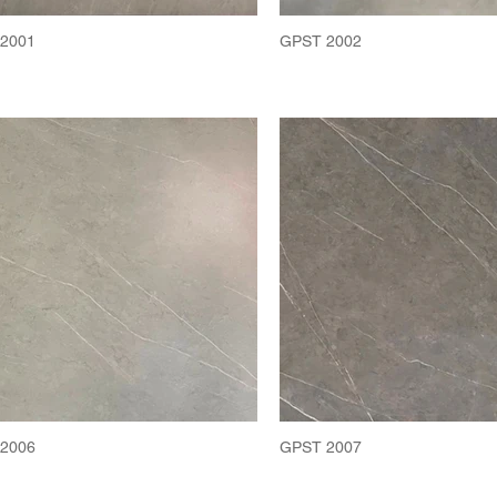
2001
GPST 2002
2006
GPST 2007