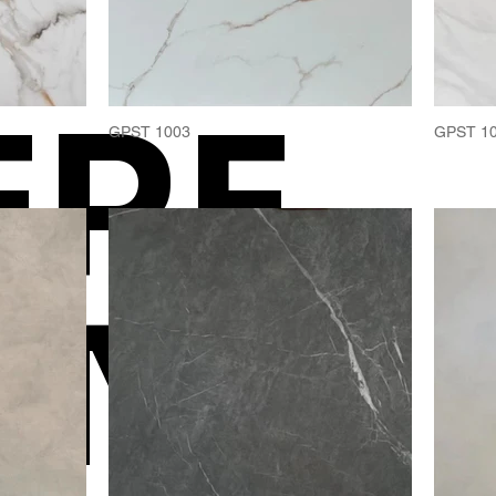
:
ERE
GPST 1003
GPST 1
ONE