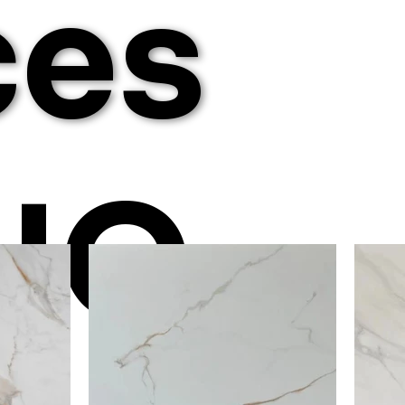
ces
NO