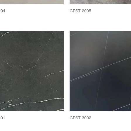
004
GPST 2005
001
GPST 3002