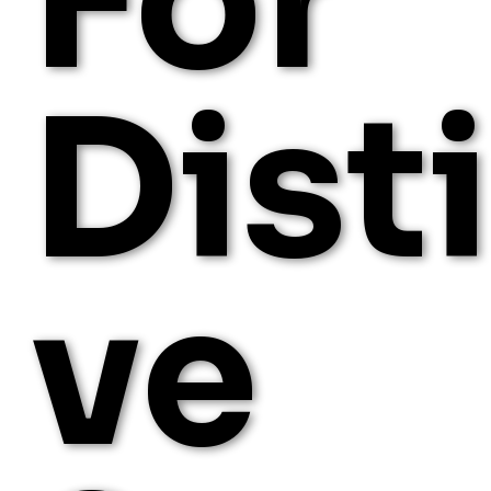
For
Dist
ve